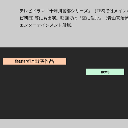
テレビドラマ『十津川警部シリーズ』（TBS)ではメイ
ビ朝日) 等にも出演。映画では『空に住む』（青山真治
エンターテインメント所属。
theater/film出演作品
news