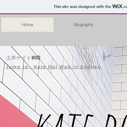
This site was designed with the
.c
Home
Biography
土井ケイトweb
Jump to : Kate Doi Web in English