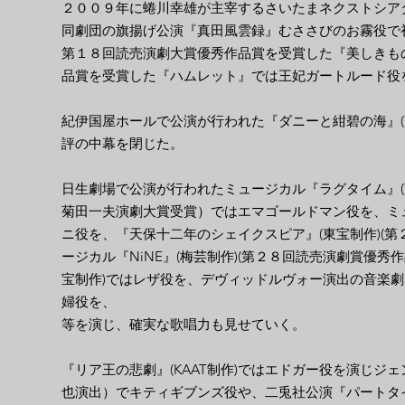
２００９年に蜷川幸雄が主宰するさいたまネクストシア
同劇団の旗揚げ公演『真田風雲録』むささびのお霧役で
第１８回読売演劇大賞優秀作品賞を受賞した『美しきも
品賞を受賞した『ハムレット』では王妃ガートルード役
紀伊国屋ホールで公演が行われた『ダニーと紺碧の海』(
評の中幕を閉じた。
日生劇場で公演が行われたミュージカル『ラグタイム』(藤
菊田一夫演劇大賞受賞）
では
エマゴールドマン役を、ミュ
ニ役を、『天保十二年のシェイクスピア』(東宝制作)(
ージカル『NiNE』(梅芸制作)(第２８回読売演劇賞優秀作
宝制作)ではレザ役を、デヴィッドルヴォー演出の音楽劇
婦役を、
等を演じ、確実な歌唱力も見せていく。
​『リア王の悲劇』(KAAT制作)ではエドガー役を演じジ
也演出）でキティギブンズ役や、二兎社公演『パートタ