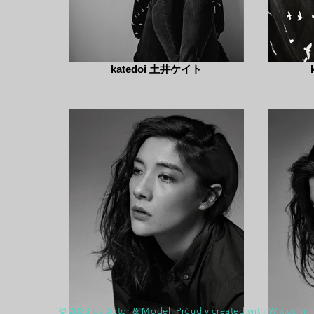
katedoi 土井ケイト
© 2023 by Actor & Model. Proudly created with
Wix.com