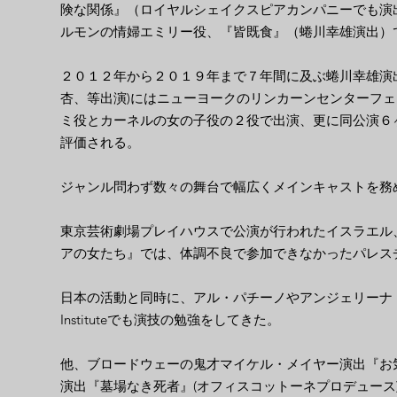
険な関係』（ロイヤルシェイクスピアカンパニーでも演
ルモンの情婦エミリー役、『皆既食』（蜷川幸雄演出）
２０１２年から２０１９年まで７年間に及ぶ蜷川幸雄演
杏、等出演)にはニューヨークのリンカーンセンターフ
ミ役とカーネルの女の子役の２役で出演、更に同公演６
評価される。
ジャンル問わず数々の舞台で幅広くメインキャストを務
東京芸術劇場プレイハウスで公演が行われたイスラエル
アの女たち』では、体調不良で参加できなかったパレス
​​日本の活動と同時に、アル・パチーノやアンジェリーナ・ジ
Instituteでも演技の勉強をしてきた。
他、ブロードウェーの鬼才マイケル・メイヤー演出『お気
演出『墓場なき死者』(オフィスコットーネプロデュース